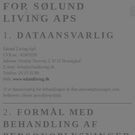
FOR SØLUND
LIVING APS
1.
DATAANSVARLIG
Sølund Living ApS
CVR-nr.: 41005939
Adresse: Overby Skovvej 3, 8732 Hovedgård
E-mail:
info@solundliving.dk
Telefon: 29 43 35 89
Web:
www.solundliving.dk
Vi er dataansvarlig for behandlingen af dine personoplysninger, som
beskrevet i denne privatlivspolitik.
2.
FORMÅL MED
BEHANDLING AF