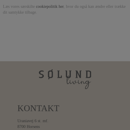
Læs vores særskilte
cookiepolitik her
, hvor du også kan ændre eller trække
dit samtykke tilbage.
KONTAKT
Uraniavej 6 st. mf.
8700 Horsens