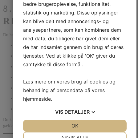
bedre brugeroplevelse, funktionalitet,
8.
DINE
statistik og marketing. Disse oplysninger
RETTIGHEDER
kan blive delt med annoncerings- og
analysepartnere, som kan kombinere dem
Du har efter GDPR følgende rettigheder:
med data, du tidligere har givet dem eller
Indsigt
i, hvilke oplysninger vi har om dig.
de har indsamlet gennem din brug af deres
tjenester. Ved at klikke på 'OK' giver du
Berigtigelse
af ukorrekte oplysninger.
samtykke til disse formål.
Sletning
(“retten til at blive glemt”).
Begrænsning
af behandlingen.
Læs mere om vores brug af cookies og
Indsigelse
mod behandling baseret på legitime interesser.
behandling af persondata på vores
hjemmeside.
Dataportabilitet
af dine oplysninger.
Tilbagekaldelse af samtykke
(uden tilbagevirkende kraft).
VIS
DETALJER
Du kan kontakte os på
info@solundliving.dk
for at gøre dine rettigheder
JA
NEJ
OK
JA
NEJ
gældende.
NØDVENDIGE
PRÆFERENCER
AFVIS ALLE