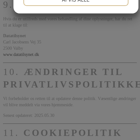
9.
KLAGEADGANG
JA
NEJ
JA
NEJ
MARKETING
STATISTIK
Hvis du er utilfreds med vores behandling af dine oplysninger, har du ret
til at klage til:
Datatilsynet
Carl Jacobsens Vej 35
2500 Valby
www.datatilsynet.dk
10.
ÆNDRINGER TIL
PRIVATLIVSPOLITIKK
Vi forbeholder os retten til at opdatere denne politik. Væsentlige ændringer
vil blive meddelt via vores hjemmeside.
Senest opdateret: 2025.05.30
11.
COOKIEPOLITIK