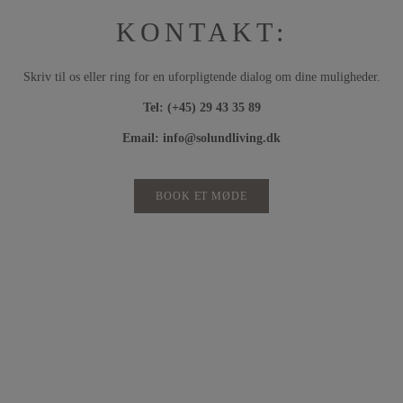
KONTAKT:
Skriv til os eller ring for en uforpligtende dialog om dine muligheder.
Tel:
(+45) 29 43 35 89
Email:
info@solundliving.dk
BOOK ET MØDE