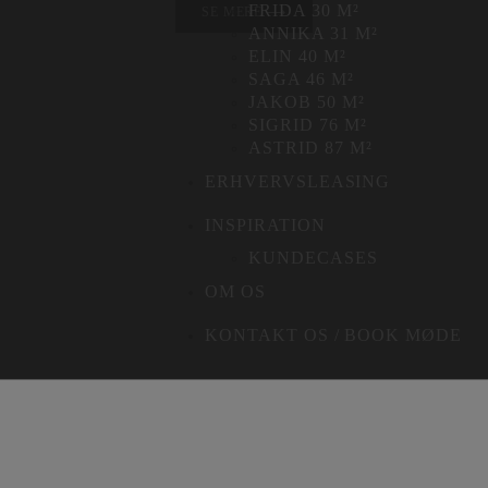
FRIDA 30 M²
SE MERE ⟶
ANNIKA 31 M²
ELIN 40 M²
SAGA 46 M²
JAKOB 50 M²
SIGRID 76 M²
ASTRID 87 M²
ERHVERVSLEASING
INSPIRATION
KUNDECASES
OM OS
KONTAKT OS / BOOK MØDE