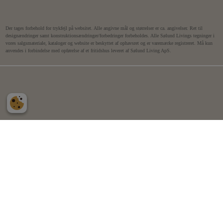
Der tages forbehold for trykfejl på websitet. Alle angivne mål og størrelser er ca. angivelser. Ret til
designændringer samt konstruktionsændringer/forbedringer forbeholdes. Alle Sølund Livings tegninger i
vores salgsmateriale, kataloger og website er beskyttet af ophavsret og er varemærke registreret. Må kun
anvendes i forbindelse med opførelse af et fritidshus leveret af Sølund Living ApS.