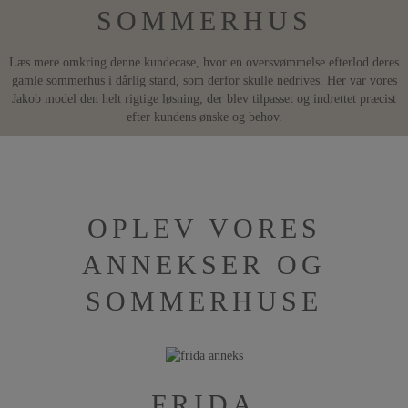
SOMMERHUS
Læs mere omkring denne kundecase, hvor en oversvømmelse efterlod deres
gamle sommerhus i dårlig stand, som derfor skulle nedrives. Her var vores
Jakob model den helt rigtige løsning, der blev tilpasset og indrettet præcist
efter kundens ønske og behov.
OPLEV VORES
ANNEKSER OG
SOMMERHUSE
FRIDA