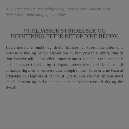
Alle vores annekser kan redigeres og tilpasses efter kundens ønske –
både i form, indretning og materialer.
VI TILPASSER STØRRELSER OG
INDRETNING EFTER NETOP DINE BEHOV.
Hvert individ er unikt, og derfor tilpasser vi vores huse efter dine
præcise ønsker og behov. Uanset om du blot ønsker et ekstra rum til
dine kreative udfoldelser eller drømmer om et komplet sommerhus med
et fuldt udstyret køkken og et elegant badeværelse, er vi dedikerede til
at hjælpe dig med at realisere dine boligdrømme. Vores erfarne team af
arkitekter og rådgivere er her for at lytte til dine visioner, tilpasse hvert
enkelt element og skabe et hjem, der er skræddersyet til dig og din
livsstil.