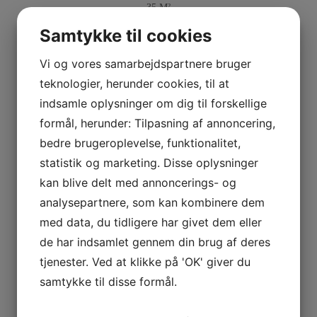
35 M²
Samtykke til cookies
Vi og vores samarbejdspartnere bruger
SAGA
teknologier, herunder cookies, til at
indsamle oplysninger om dig til forskellige
46 M²
formål, herunder: Tilpasning af annoncering,
bedre brugeroplevelse, funktionalitet,
statistik og marketing. Disse oplysninger
SIGRID
kan blive delt med annoncerings- og
analysepartnere, som kan kombinere dem
76 M²
med data, du tidligere har givet dem eller
de har indsamlet gennem din brug af deres
tjenester. Ved at klikke på 'OK' giver du
samtykke til disse formål.
KVALITET FREM FOR