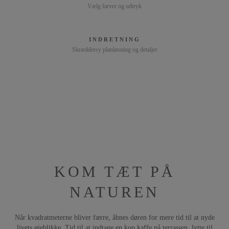
Vælg farver og udtryk
INDRETNING
Skræddersy planløsning og detaljer
KOM TÆT PÅ
NATUREN
Når kvadratmeterne bliver færre, åbnes døren for mere tid til at nyde
livets øjeblikke. Tid til at indtage en kop kaffe på terrassen, lytte til