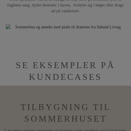
fuglenes sang, dyrke blomster i haven, fordybe sig i bøger eller drage
ud på vandreture.
SE EKSEMPLER PÅ
KUNDECASES
TILBYGNING TIL
SOMMERHUSET
Læs mere omkring processen og hvordan vores annekser også kan bygges