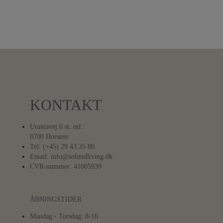
KONTAKT
Uraniavej 6 st. mf.
8700 Horsens
Tel: (+45) 29 43 35 89
Email: info@solundliving.dk
CVR-nummer: 41005939
ÅBNINGSTIDER
Mandag - Torsdag: 8-16